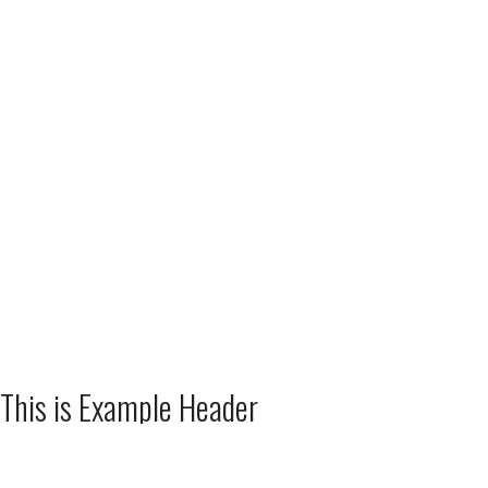
This is Example Header
Lorem ipsum dosectetur adipisicing elit, sed do.Lorem ipsum dolor
aliquam. Aliquam et elit eu nunc rhoncus viverra quis at felis. Se