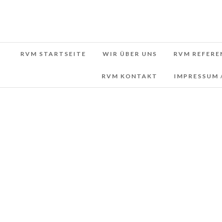
RVM STARTSEITE
WIR ÜBER UNS
RVM REFERE
RVM KONTAKT
IMPRESSUM 