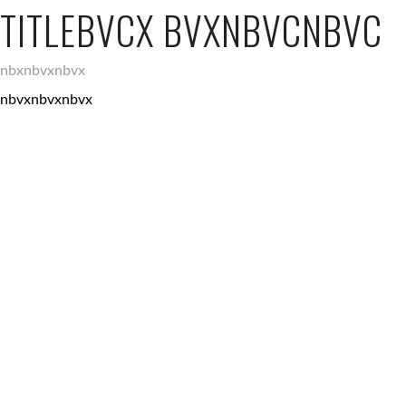
TITLEBVCX BVXNBVCNBVC
nbxnbvxnbvx
nbvxnbvxnbvx