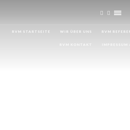
RVM STARTSEITE
WIR ÜBER UNS
RVM REFERE
RVM KONTAKT
IMPRESSUM 